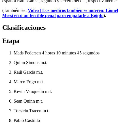
español Raúl García, segundo y tercero del día, respectivamente.
(También lea:
Video | Los médicos también se mueren: Lionel
Messi erró un terrible penal para empatarle a Egipto
).
Clasificaciones
Etapa
Mads Pedersen 4 horas 10 minutos 45 segundos
Quinn Simons m.t.
Raúl García m.t.
Marco Frigo m.t.
Kevin Vauquelin m.t.
Sean Quinn m.t.
Torstein Traeen m.t.
Pablo Castrillo