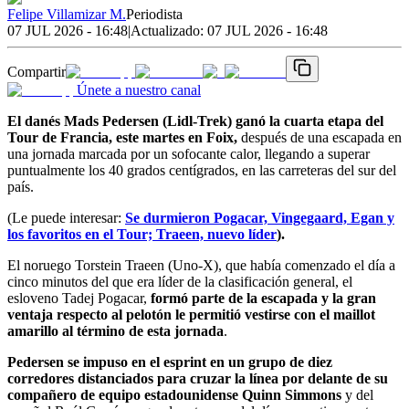
Felipe Villamizar M.
Periodista
07 JUL 2026 - 16:48
|
Actualizado:
07 JUL 2026 - 16:48
Compartir
Únete a nuestro canal
El danés Mads Pedersen (Lidl-Trek) ganó la cuarta etapa del
Tour de Francia, este martes en Foix,
después de una escapada en
una jornada marcada por un sofocante calor, llegando a superar
puntualmente los 40 grados centígrados, en las carreteras del sur del
país.
(Le puede interesar:
Se durmieron Pogacar, Vingegaard, Egan y
los favoritos en el Tour; Traeen, nuevo líder
).
El noruego Torstein Traeen (Uno-X), que había comenzado el día a
cinco minutos del que era líder de la clasificación general, el
esloveno Tadej Pogacar,
formó parte de la escapada y la gran
ventaja respecto al pelotón le permitió vestirse con el maillot
amarillo al término de esta jornada
.
Pedersen se impuso en el esprint en un grupo de diez
corredores distanciados para cruzar la línea por delante de su
compañero de equipo estadounidense Quinn Simmons
y del