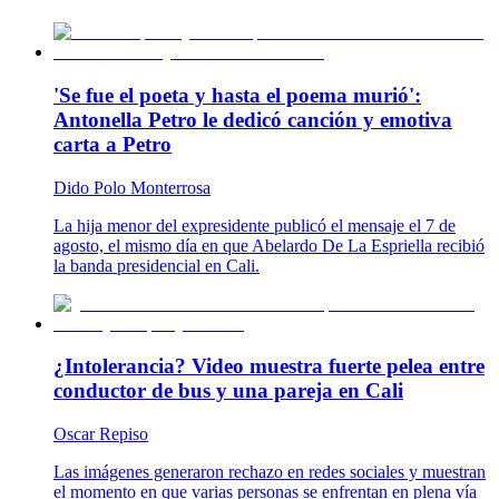
'Se fue el poeta y hasta el poema murió':
Antonella Petro le dedicó canción y emotiva
carta a Petro
Dido Polo Monterrosa
La hija menor del expresidente publicó el mensaje el 7 de
agosto, el mismo día en que Abelardo De La Espriella recibió
la banda presidencial en Cali.
¿Intolerancia? Video muestra fuerte pelea entre
conductor de bus y una pareja en Cali
Oscar Repiso
Las imágenes generaron rechazo en redes sociales y muestran
el momento en que varias personas se enfrentan en plena vía