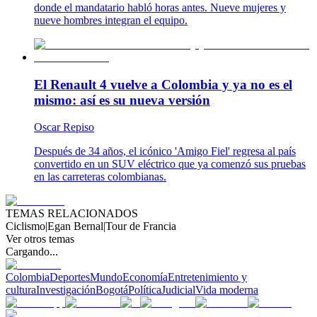
donde el mandatario habló horas antes. Nueve mujeres y
nueve hombres integran el equipo.
El Renault 4 vuelve a Colombia y ya no es el
mismo: así es su nueva versión
Oscar Repiso
Después de 34 años, el icónico 'Amigo Fiel' regresa al país
convertido en un SUV eléctrico que ya comenzó sus pruebas
en las carreteras colombianas.
TEMAS RELACIONADOS
Ciclismo
|
Egan Bernal
|
Tour de Francia
Ver otros temas
Cargando...
Colombia
Deportes
Mundo
Economía
Entretenimiento y
cultura
Investigación
Bogotá
Política
Judicial
Vida moderna