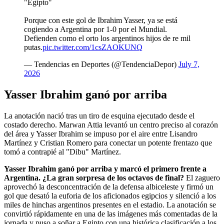
"Egipto"
Porque con este gol de Ibrahim Yasser, ya se está
cogiendo a Argentina por 1-0 por el Mundial.
Defienden como el orto los argentinos hijos de re mil
putas.
pic.twitter.com/1csZAOKUNQ
— Tendencias en Deportes (@TendenciaDepor)
July 7,
2026
Yasser Ibrahim ganó por arriba
La anotación nació tras un tiro de esquina ejecutado desde el
costado derecho. Marwan Attia levantó un centro preciso al corazón
del área y Yasser Ibrahim se impuso por el aire entre Lisandro
Martínez y Cristian Romero para conectar un potente frentazo que
tomó a contrapié al "Dibu" Martínez.
Yasser Ibrahim ganó por arriba y marcó el primero frente a
Argentina. ¿La gran sorpresa de los octavos de final?
El zaguero
aprovechó la desconcentración de la defensa albiceleste y firmó un
gol que desató la euforia de los aficionados egipcios y silenció a los
miles de hinchas argentinos presentes en el estadio. La anotación se
convirtió rápidamente en una de las imágenes más comentadas de la
jornada y puso a soñar a Egipto con una histórica clasificación a los