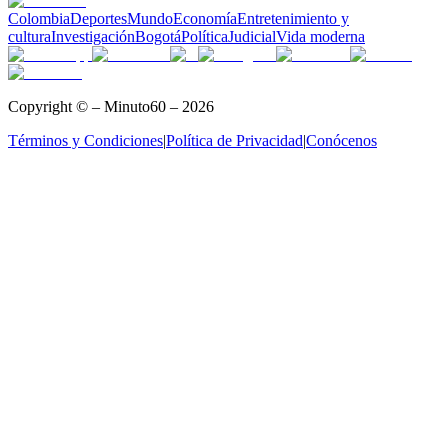
Colombia
Deportes
Mundo
Economía
Entretenimiento y
cultura
Investigación
Bogotá
Política
Judicial
Vida moderna
Copyright © – Minuto60 – 2026
Términos y Condiciones
|
Política de Privacidad
|
Conócenos