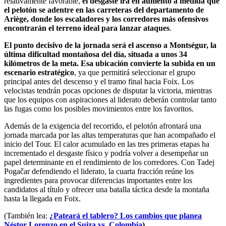
relativamente favorable,
el desgaste irá en aumento a medida que
el pelotón se adentre en las carreteras del departamento de
Ariège, donde los escaladores y los corredores más ofensivos
encontrarán el terreno ideal para lanzar ataques
.
El punto decisivo de la jornada será el ascenso a Montségur, la
última dificultad montañosa del día, situada a unos 34
kilómetros de la meta. Esa ubicación convierte la subida en un
escenario estratégico
, ya que permitirá seleccionar el grupo
principal antes del descenso y el tramo final hacia Foix. Los
velocistas tendrán pocas opciones de disputar la victoria, mientras
que los equipos con aspiraciones al liderato deberán controlar tanto
las fugas como los posibles movimientos entre los favoritos.
Además de la exigencia del recorrido, el pelotón afrontará una
jornada marcada por las altas temperaturas que han acompañado el
inicio del Tour. El calor acumulado en las tres primeras etapas ha
incrementado el desgaste físico y podría volver a desempeñar un
papel determinante en el rendimiento de los corredores. Con Tadej
Pogačar defendiendo el liderato, la cuarta fracción reúne los
ingredientes para provocar diferencias importantes entre los
candidatos al título y ofrecer una batalla táctica desde la montaña
hasta la llegada en Foix.
(También lea:
¿Pateará el tablero? Los cambios que planea
Néstor Lorenzo en el Suiza vs. Colombia
).