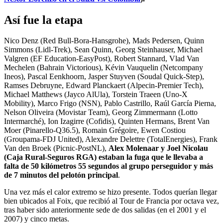
Así fue la etapa
Nico Denz (Red Bull-Bora-Hansgrohe), Mads Pedersen, Quinn
Simmons (Lidl-Trek), Sean Quinn, Georg Steinhauser, Michael
Valgren (EF Education-EasyPost), Robert Stannard, Vlad Van
Mechelen (Bahrain Victorious), Kévin Vauquelin (Netcompany
Ineos), Pascal Eenkhoorn, Jasper Stuyven (Soudal Quick-Step),
Ramses Debruyne, Edward Planckaert (Alpecin-Premier Tech),
Michael Matthews (Jayco AlUla), Torstein Traeen (Uno-X
Mobility), Marco Frigo (NSN), Pablo Castrillo, Raúl García Pierna,
Nelson Oliveira (Movistar Team), Georg Zimmermann (Lotto
Intermarché), Ion Izagirre (Cofidis), Quinten Hermans, Brent Van
Moer (Pinarello-Q36.5), Romain Grégoire, Ewen Costiou
(Groupama-FDJ United), Alexandre Delettre (TotalEnergies), Frank
Van den Broek (Picnic-PostNL),
Alex Molenaar y Joel Nicolau
(Caja Rural-Seguros RGA) estaban la fuga que le llevaba a
falta de 50 kilómetros 55 segundos al grupo perseguidor y más
de 7 minutos del pelotón principal
.
Una vez más el calor extremo se hizo presente. Todos querían llegar
bien ubicados al Foix, que recibió al Tour de Francia por octava vez,
tras haber sido anteriormente sede de dos salidas (en el 2001 y el
2007) y cinco metas.