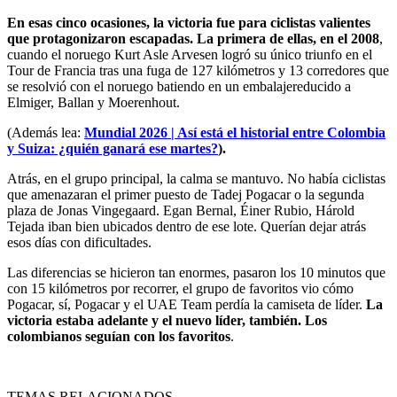
En esas cinco ocasiones, la victoria fue para ciclistas valientes
que protagonizaron escapadas. La primera de ellas, en el 2008
,
cuando el noruego Kurt Asle Arvesen logró su único triunfo en el
Tour de Francia tras una fuga de 127 kilómetros y 13 corredores que
se resolvió con el noruego batiendo en un embalajereducido a
Elmiger, Ballan y Moerenhout.
(Además lea:
Mundial 2026 | Así está el historial entre Colombia
y Suiza: ¿quién ganará ese martes?
).
Atrás, en el grupo principal, la calma se mantuvo. No había ciclistas
que amenazaran el primer puesto de Tadej Pogacar o la segunda
plaza de Jonas Vingegaard. Egan Bernal, Éiner Rubio, Hárold
Tejada iban bien ubicados dentro de ese lote. Querían dejar atrás
esos días con dificultades.
Las diferencias se hicieron tan enormes, pasaron los 10 minutos que
con 15 kilómetros por recorrer, el grupo de favoritos vio cómo
Pogacar, sí, Pogacar y el UAE Team perdía la camiseta de líder.
La
victoria estaba adelante y el nuevo líder, también. Los
colombianos seguían con los favoritos
.
TEMAS RELACIONADOS