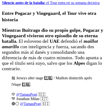
Silencio antes de la batalla:
el Tour entra en su semana decisiva
Entre Pogacar y Vingegaard, el Tour vive otra
historia
Mientras Buitrago dio su propio golpe,
Pogacar y
Vingegaard vivieron otro episodio de su eterna
batalla.
El esloveno del
UAE
defendió el
maillot
amarillo
con inteligencia y fuerza, sacando dos
segundos más al danés y consolidando una
diferencia de más de cuatro minutos. Todo apunta a
que el título será suyo, salvo que los
Alpes
digan lo
contrario.
🎽 Jerseys after stage 1️⃣6️⃣ / Maillots distinctifs après
l'étape 1️⃣6️⃣
💛
@TamauPogi
🇸🇮
💚 Jonathan Milan 🇮🇹
🔴⚪️
@TamauPogi
🇸🇮