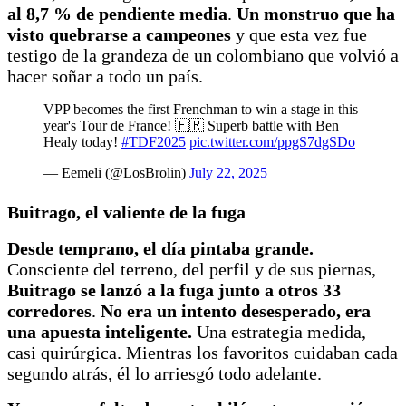
al 8,7 % de pendiente media
.
Un monstruo que ha
visto quebrarse a campeones
y que esta vez fue
testigo de la grandeza de un colombiano que volvió a
hacer soñar a todo un país.
VPP becomes the first Frenchman to win a stage in this
year's Tour de France! 🇫🇷 Superb battle with Ben
Healy today!
#TDF2025
pic.twitter.com/ppgS7dgSDo
— Eemeli (@LosBrolin)
July 22, 2025
Buitrago, el valiente de la fuga
Desde temprano, el día pintaba grande.
Consciente del terreno, del perfil y de sus piernas,
Buitrago se lanzó a la fuga junto a otros 33
corredores
.
No era un intento desesperado, era
una apuesta inteligente.
Una estrategia medida,
casi quirúrgica. Mientras los favoritos cuidaban cada
segundo atrás, él lo arriesgó todo adelante.