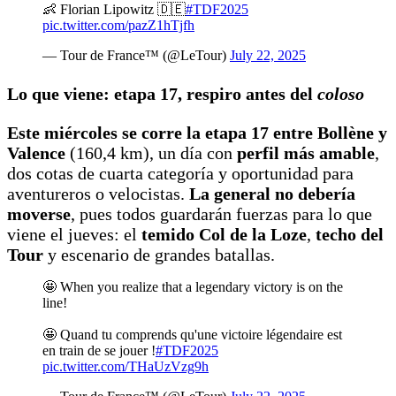
👶 Florian Lipowitz 🇩🇪
#TDF2025
pic.twitter.com/pazZ1hTjfh
— Tour de France™ (@LeTour)
July 22, 2025
Lo que viene: etapa 17, respiro antes del
coloso
Este miércoles se corre la etapa 17 entre Bollène y
Valence
(160,4 km), un día con
perfil más amable
,
dos cotas de cuarta categoría y oportunidad para
aventureros o velocistas.
La general no debería
moverse
, pues todos guardarán fuerzas para lo que
viene el jueves: el
temido Col de la Loze
,
techo del
Tour
y escenario de grandes batallas.
🤩 When you realize that a legendary victory is on the
line!
🤩 Quand tu comprends qu'une victoire légendaire est
en train de se jouer !
#TDF2025
pic.twitter.com/THaUzVzg9h