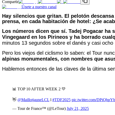
Compartir
Únete a nuestro canal
Hay silencios que gritan. El pelotón descansa
prensa, en cada habitación de hotel: ¿Se acab
Los números dicen que sí. Tadej Pogacar ha s
Vingegaard en los Pirineos y ha borrado cualq
minutos 13 segundos sobre el danés y casi ocho mi
Pero los viejos del ciclismo lo saben: el Tour nu
alpinas monumentales, con nombres que asust
Hablemos entonces de las claves de la última se
📊 TOP 10 AFTER WEEK 2 💛
👋
@MaillotjauneLCL
l
#TDF2025
pic.twitter.com/DPiQhpY
— Tour de France™ (@LeTour)
July 21, 2025