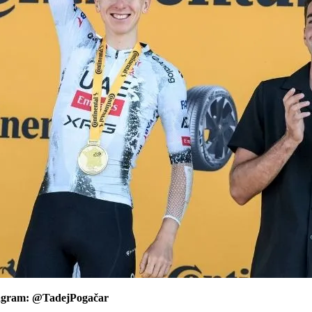
agram: @TadejPogačar