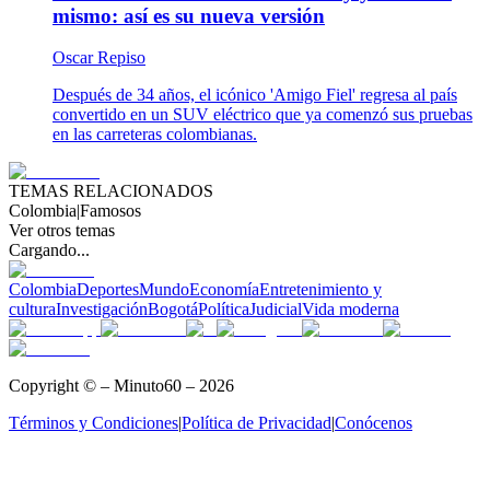
mismo: así es su nueva versión
Oscar Repiso
Después de 34 años, el icónico 'Amigo Fiel' regresa al país
convertido en un SUV eléctrico que ya comenzó sus pruebas
en las carreteras colombianas.
TEMAS RELACIONADOS
Colombia
|
Famosos
Ver otros temas
Cargando...
Colombia
Deportes
Mundo
Economía
Entretenimiento y
cultura
Investigación
Bogotá
Política
Judicial
Vida moderna
Copyright © – Minuto60 – 2026
Términos y Condiciones
|
Política de Privacidad
|
Conócenos