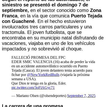
siniestro se presentó el domingo 7 de
septiembre,
en el sector conocido como
Zona
Franca
, en la vía que comunica
Puerto Tejada
con Guachené
. En el hecho estuvieron
involucrados tres carros particulares y una
tractomula. El joven futbolista, que se
encontraba en su municipio natal disfrutando de
vacaciones, viajaba en uno de los vehículos
impactados y no sobrevivió al choque.
FALLECIÓ PROMESA DEL FPC
EDER SMIC VALENCIA (16) acaba de perder la vida
en un accidente automovilístico ocurrido en Puerto
Tejada (Cauca). El joven delantero tenia acuerdo para
fichar por
@NewYorkRedBulls
(viajaría la próxima
semana a USA).
Que Dios te tenga en la gloria, Eder.
pic.twitter.com/3oFlAGyc71
— Mariano Olsen (@olsendeportes)
September 7, 2025
La carrera de una promesa