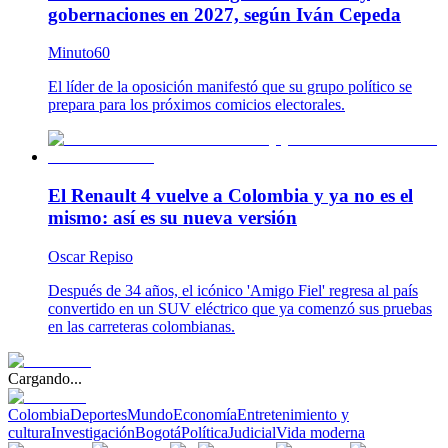
gobernaciones en 2027, según Iván Cepeda
Minuto60
El líder de la oposición manifestó que su grupo político se
prepara para los próximos comicios electorales.
El Renault 4 vuelve a Colombia y ya no es el
mismo: así es su nueva versión
Oscar Repiso
Después de 34 años, el icónico 'Amigo Fiel' regresa al país
convertido en un SUV eléctrico que ya comenzó sus pruebas
en las carreteras colombianas.
Cargando...
Colombia
Deportes
Mundo
Economía
Entretenimiento y
cultura
Investigación
Bogotá
Política
Judicial
Vida moderna