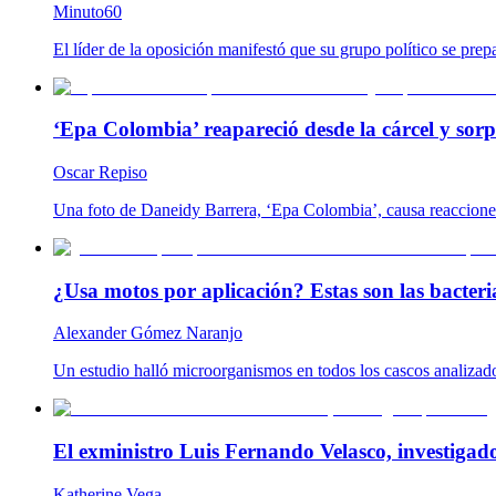
Minuto60
El líder de la oposición manifestó que su grupo político se prep
‘Epa Colombia’ reapareció desde la cárcel y so
Oscar Repiso
Una foto de Daneidy Barrera, ‘Epa Colombia’, causa reacciones e
¿Usa motos por aplicación? Estas son las bacteria
Alexander Gómez Naranjo
Un estudio halló microorganismos en todos los cascos analizado
El exministro Luis Fernando Velasco, investigad
Katherine Vega