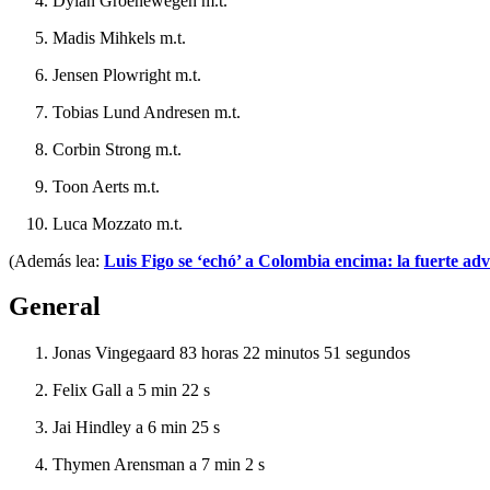
Dylan Groenewegen m.t.
Madis Mihkels m.t.
Jensen Plowright m.t.
Tobias Lund Andresen m.t.
Corbin Strong m.t.
Toon Aerts m.t.
Luca Mozzato m.t.
(Además lea:
Luis Figo se ‘echó’ a Colombia encima: la fuerte adv
General
Jonas Vingegaard 83 horas 22 minutos 51 segundos
Felix Gall a 5 min 22 s
Jai Hindley a 6 min 25 s
Thymen Arensman a 7 min 2 s