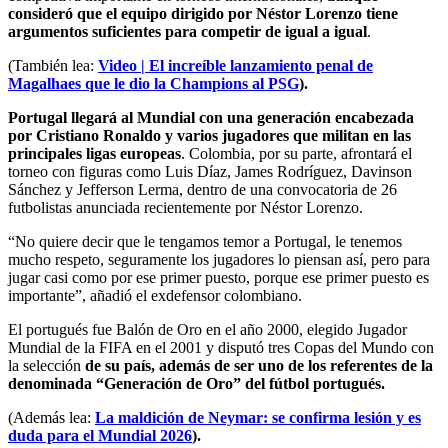
consideró que el equipo dirigido por Néstor Lorenzo tiene
argumentos suficientes para competir de igual a igual
.
(También lea:
Video | El increíble lanzamiento penal de
Magalhaes que le dio la Champions al PSG
).
Portugal llegará al Mundial con una generación encabezada
por Cristiano Ronaldo y varios jugadores que militan en las
principales ligas europeas
. Colombia, por su parte, afrontará el
torneo con figuras como Luis Díaz, James Rodríguez, Davinson
Sánchez y Jefferson Lerma, dentro de una convocatoria de 26
futbolistas anunciada recientemente por Néstor Lorenzo.
“No quiere decir que le tengamos temor a Portugal, le tenemos
mucho respeto, seguramente los jugadores lo piensan así, pero para
jugar casi como por ese primer puesto, porque ese primer puesto es
importante”, añadió el exdefensor colombiano.
El portugués fue Balón de Oro en el año 2000, elegido Jugador
Mundial de la FIFA en el 2001 y disputó tres Copas del Mundo con
la selección
de su país, además de ser uno de los referentes de la
denominada “Generación de Oro” del fútbol portugués.
(Además lea:
La maldición de Neymar: se confirma lesión y es
duda para el Mundial 2026
).