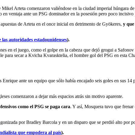
 de Mikel Arteta comenzaron valiéndose en la ciudad imperial húngara 
anso en ventaja ante un PSG dominador en la posesión pero poco incisiv
 apuestas de Arteta en el once inicial en detrimento de Gyökeres,
y que 
e las autoridades estadounidenses
).
rones en el juego, como el golpe en la cabeza que dejó grogui a Safonov
le para secar a Kvicha Kvarasktelia, el hombre gol del PSG en esta C
 Enrique ante un equipo que sólo había encajado seis goles en sus 14 p
ngleses comenzaron a dejar más espacios atrás sin motivo aparente.
ofensivos como el PSG se paga cara
. Y así, Mosquera tuvo que frenar
tagonizada por Bradley Barcola y en un disparo que se perdió alto por p
dialista que empodera al país
).