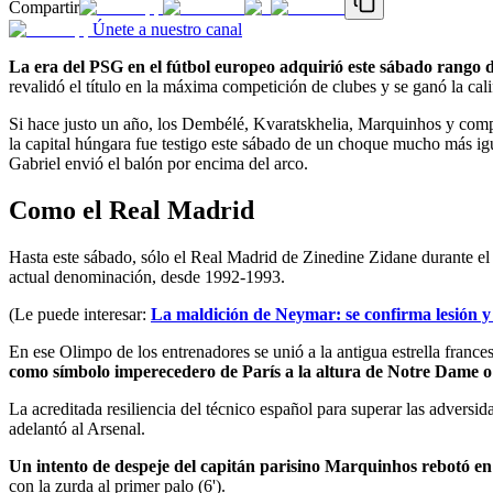
Compartir
Únete a nuestro canal
La era del PSG en el fútbol europeo adquirió este sábado rango de
revalidó el título en la máxima competición de clubes y se ganó la cal
Si hace justo un año, los Dembélé, Kvaratskhelia, Marquinhos y compañ
la capital húngara fue testigo este sábado de un choque mucho más igu
Gabriel envió el balón por encima del arco.
Como el Real Madrid
Hasta este sábado, sólo el Real Madrid de Zinedine Zidane durante e
actual denominación, desde 1992-1993.
(Le puede interesar:
La maldición de Neymar: se confirma lesión y
En ese Olimpo de los entrenadores se unió a la antigua estrella franc
como símbolo imperecedero de París a la altura de Notre Dame o 
La acreditada resiliencia del técnico español para superar las adversi
adelantó al Arsenal.
Un intento de despeje del capitán parisino Marquinhos rebotó en
con la zurda al primer palo (6').