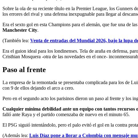
Sobre la ola de su reciente título en la Premier League, los Gunners
los errores del rival y una defensa inexpugnable para llegar al desc
Era el sexto gol en esta Champions para el alemán, que fue una de las
Manchester City
.
(También lea:
Venta de entradas del Mundial 2026, bajo la lupa d
Era el guion ideal para los londinenses. Tela de araña en defensa, pa
Cristhian Mosquera -otra de las novedades en el once- inconmensurab
Paso al frente
La empresa de la remontada se presentaba complicada para los de Luis
con 9 de ellos dejando el arco a cero.
Pero en el segundo acto los parisinos dieron un paso al frente y los i
Cualquier mínima debilidad ante un equipo con tantos recursos 
falló ante Raya y el partido comenzaba de nuevo en el minuto 65.
El PSG siguió intentándolo, pero el palo evitó el gol en la contra pro
(Además lea:
Luis Díaz pone a llorar a Colombia con mensaje mun