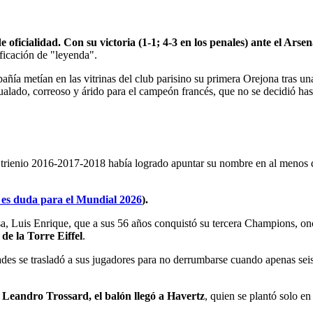
 oficialidad. Con su victoria (1-1; 4-3 en los penales) ante el Arse
ificación de "leyenda".
ía metían en las vitrinas del club parisino su primera Orejona tras una
alado, correoso y árido para el campeón francés, que no se decidió has
l trienio 2016-2017-2018 había logrado apuntar su nombre en al menos 
 es duda para el Mundial 2026
).
esa, Luis Enrique, que a sus 56 años conquistó su tercera Champions, o
de la Torre Eiffel
.
dades se trasladó a sus jugadores para no derrumbarse cuando apenas sei
 Leandro Trossard, el balón llegó a Havertz
, quien se plantó solo e