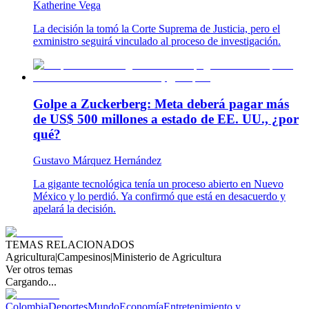
Katherine Vega
La decisión la tomó la Corte Suprema de Justicia, pero el
exministro seguirá vinculado al proceso de investigación.
Golpe a Zuckerberg: Meta deberá pagar más
de US$ 500 millones a estado de EE. UU., ¿por
qué?
Gustavo Márquez Hernández
La gigante tecnológica tenía un proceso abierto en Nuevo
México y lo perdió. Ya confirmó que está en desacuerdo y
apelará la decisión.
TEMAS RELACIONADOS
Agricultura
|
Campesinos
|
Ministerio de Agricultura
Ver otros temas
Cargando...
Colombia
Deportes
Mundo
Economía
Entretenimiento y