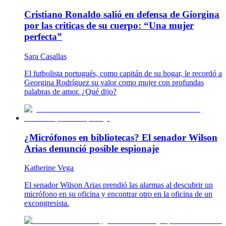
Cristiano Ronaldo salió en defensa de Giorgina
por las criticas de su cuerpo: “Una mujer
perfecta”
Sara Casallas
El futbolista portugués, como capitán de su hogar, le recordó a
Georgina Rodríguez su valor como mujer con profundas
palabras de amor. ¿Qué dijo?
¿Micrófonos en bibliotecas? El senador Wilson
Arias denunció posible espionaje
Katherine Vega
El senador Wilson Arias prendió las alarmas al descubrir un
micrófono en su oficina y encontrar otro en la oficina de un
excongresista.