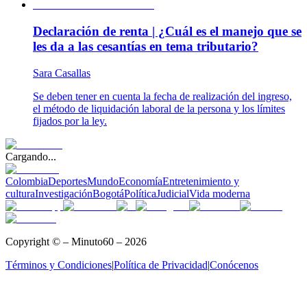
Declaración de renta | ¿Cuál es el manejo que se
les da a las cesantías en tema tributario?
Sara Casallas
Se deben tener en cuenta la fecha de realización del ingreso,
el método de liquidación laboral de la persona y los límites
fijados por la ley.
Cargando...
Colombia
Deportes
Mundo
Economía
Entretenimiento y
cultura
Investigación
Bogotá
Política
Judicial
Vida moderna
Copyright © – Minuto60 – 2026
Términos y Condiciones
|
Política de Privacidad
|
Conócenos