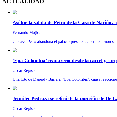
ACTUALIDAD
Así fue la salida de Petro de la Casa de Nariño:
Fernando Mojica
Gustavo Petro abandona el palacio presidencial entre honores m
‘Epa Colombia’ reapareció desde la cárcel y so
Oscar Repiso
Una foto de Daneidy Barrera, ‘Epa Colombia’, causa reacciones e
Jennifer Pedraza se retiró de la posesión de De L
Oscar Repiso