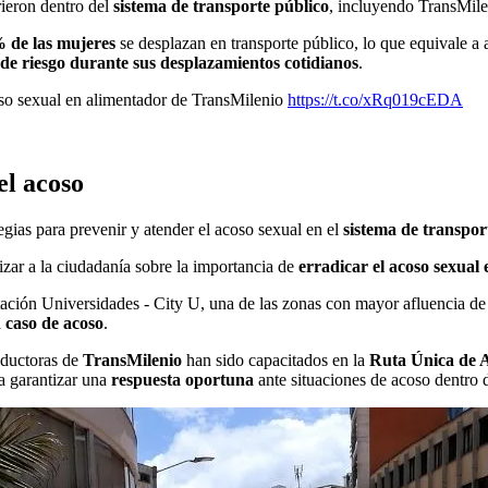
rieron dentro del
sistema de transporte público
, incluyendo TransMile
 de las mujeres
se desplazan en transporte público, lo que equivale a
 de riesgo durante sus desplazamientos cotidianos
.
so sexual en alimentador de TransMilenio
https://t.co/xRq019cEDA
el acoso
egias para prevenir y atender el acoso sexual en el
sistema de transpor
ilizar a la ciudadanía sobre la importancia de
erradicar el acoso sexual 
tación Universidades - City U, una de las zonas con mayor afluencia de
n caso de acoso
.
nductoras de
TransMilenio
han sido capacitados en la
Ruta Única de A
ra garantizar una
respuesta oportuna
ante situaciones de acoso dentro d