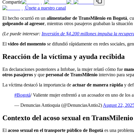
Compartir
Únete a nuestro canal
El hecho ocurrió en un
alimentador de TransMilenio en Bogotá
, c
golpeando al agresor
, mientras otros pasajeros grababan la situación
(Le puede interesar:
Inversión de $4.200 millones impulsa la recuper
El
video del momento
se difundió rápidamente en redes sociales, g
Reacción de la víctima y ayuda recibida
En declaraciones posteriores a Infobae, la mujer relató cómo fue
mano
otros pasajeros
y que
personal de TransMilenio
intervino para sepa
La víctima destacó la importancia de
actuar de manera rápida
y def
#Bogotá
/ Valiente mujer enfrentó a un acosador en uno de los
— Denuncias Antioquia (@DenunciasAntio2)
August 22, 202
Contexto del acoso sexual en TransMilenio
El
acoso sexual en el transporte público de Bogotá
es una problemát