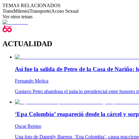
TEMAS RELACIONADOS
TransMilenio
|
Transporte
|
Acoso Sexual
Ver otros temas
ACTUALIDAD
Así fue la salida de Petro de la Casa de Nariño:
Fernando Mojica
Gustavo Petro abandona el palacio presidencial entre honores m
‘Epa Colombia’ reapareció desde la cárcel y so
Oscar Repiso
Una foto de Daneidy Barrera, ‘Epa Colombia’, causa reacciones e