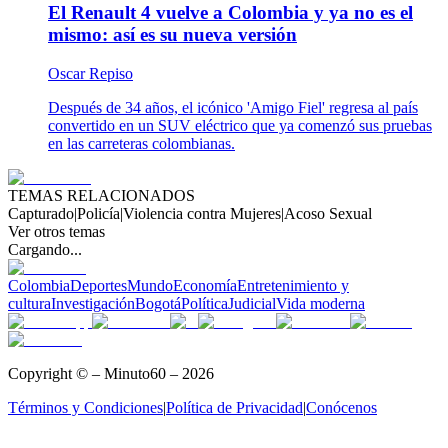
El Renault 4 vuelve a Colombia y ya no es el
mismo: así es su nueva versión
Oscar Repiso
Después de 34 años, el icónico 'Amigo Fiel' regresa al país
convertido en un SUV eléctrico que ya comenzó sus pruebas
en las carreteras colombianas.
TEMAS RELACIONADOS
Capturado
|
Policía
|
Violencia contra Mujeres
|
Acoso Sexual
Ver otros temas
Cargando...
Colombia
Deportes
Mundo
Economía
Entretenimiento y
cultura
Investigación
Bogotá
Política
Judicial
Vida moderna
Copyright © – Minuto60 – 2026
Términos y Condiciones
|
Política de Privacidad
|
Conócenos