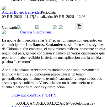
Andrés Botero Benavides
Periodista
09 JUL 2026 - 11:47
|
Actualizado:
09 JUL 2026 - 12:03
Compartir
Únete a nuestro canal
La noche del miércoles a las 9:17 p. m., un sismo con epicentro en
el municipio de
Los Santos, Santander,
se sintió en varias regiones
de Colombia. Sin embargo, el movimiento telúrico, constante en esta
región del país, generó confusión y pánico en varios ciudadanos que
reportaron haber recibido la alerta de una aplicación con la temida
palabra “terremoto”.
Aunque la palabra
terremoto
es sinónimo de sismo, movimiento
telúrico y temblor, su dimensión puede causar un temor
generalizado, que finalmente terminó causando, y luego de los dos
sismos que sacudieron a Venezuela con un balance nefasto en
cuento a personas fallecidas y destrucción.
pic.twitter.com/1pxiY7BFHY
— PAOLA ANDREA SALAZAR (@paotelomuestra)