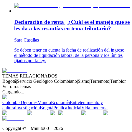
Declaración de renta | ¿Cuál es el manejo que se
les da a las cesantías en tema tributario?
Sara Casallas
Se deben tener en cuenta la fecha de realización del ingreso,
el método de liquidación laboral de la persona y los límites
fijados por la ley.
TEMAS RELACIONADOS
Bogotá
|
Servicio Geológico Colombiano
|
Sismo
|
Terremoto
|
Temblor
Ver otros temas
Cargando...
Colombia
Deportes
Mundo
Economía
Entretenimiento y
cultura
Investigación
Bogotá
Política
Judicial
Vida moderna
Copyright © – Minuto60 – 2026