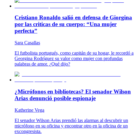
Cristiano Ronaldo salió en defensa de Giorgina
por las criticas de su cuerpo: “Una mujer
perfecta”
Sara Casallas
El futbolista portugués, como capitán de su hogar, le recordó a
Georgina Rodríguez su valor como mujer con profundas
palabras de amor. ¿Qué dijo?
¿Micrófonos en bibliotecas? El senador Wilson
Arias denunció posible espionaje
Katherine Vega
El senador Wilson Arias prendió las alarmas al descubrir un
micrófono en su oficina y encontrar otro en la oficina de un
excongresista.