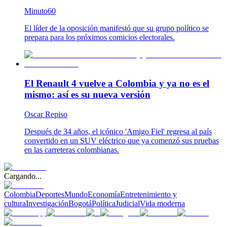
Minuto60
El líder de la oposición manifestó que su grupo político se
prepara para los próximos comicios electorales.
El Renault 4 vuelve a Colombia y ya no es el
mismo: así es su nueva versión
Oscar Repiso
Después de 34 años, el icónico 'Amigo Fiel' regresa al país
convertido en un SUV eléctrico que ya comenzó sus pruebas
en las carreteras colombianas.
Cargando...
Colombia
Deportes
Mundo
Economía
Entretenimiento y
cultura
Investigación
Bogotá
Política
Judicial
Vida moderna