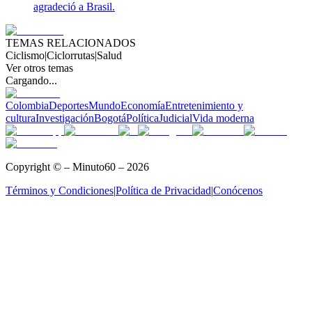
agradeció a Brasil.
TEMAS RELACIONADOS
Ciclismo
|
Ciclorrutas
|
Salud
Ver otros temas
Cargando...
Colombia
Deportes
Mundo
Economía
Entretenimiento y
cultura
Investigación
Bogotá
Política
Judicial
Vida moderna
Copyright © – Minuto60 – 2026
Términos y Condiciones
|
Política de Privacidad
|
Conócenos