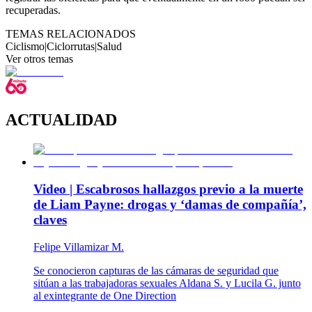
recuperadas.
TEMAS RELACIONADOS
Ciclismo
|
Ciclorrutas
|
Salud
Ver otros temas
ACTUALIDAD
Video | Escabrosos hallazgos previo a la muerte
de Liam Payne: drogas y ‘damas de compañía’,
claves
Felipe Villamizar M.
Se conocieron capturas de las cámaras de seguridad que
sitúan a las trabajadoras sexuales Aldana S. y Lucila G. junto
al exintegrante de One Direction