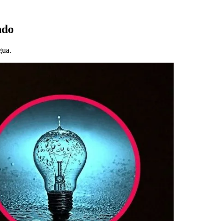
ndo
gua.