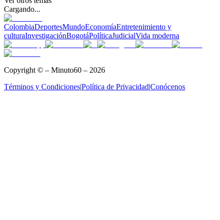
Ver otros temas
Cargando...
Colombia
Deportes
Mundo
Economía
Entretenimiento y
cultura
Investigación
Bogotá
Política
Judicial
Vida moderna
Copyright © – Minuto60 – 2026
Términos y Condiciones
|
Política de Privacidad
|
Conócenos