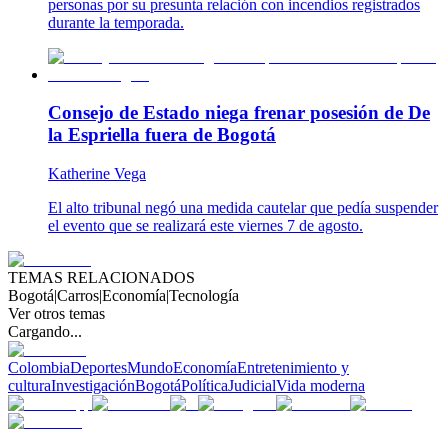
personas por su presunta relación con incendios registrados
durante la temporada.
Consejo de Estado niega frenar posesión de De
la Espriella fuera de Bogotá
Katherine Vega
El alto tribunal negó una medida cautelar que pedía suspender
el evento que se realizará este viernes 7 de agosto.
TEMAS RELACIONADOS
Bogotá
|
Carros
|
Economía
|
Tecnología
Ver otros temas
Cargando...
Colombia
Deportes
Mundo
Economía
Entretenimiento y
cultura
Investigación
Bogotá
Política
Judicial
Vida moderna