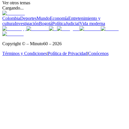
Ver otros temas
Cargando...
Colombia
Deportes
Mundo
Economía
Entretenimiento y
cultura
Investigación
Bogotá
Política
Judicial
Vida moderna
Copyright © – Minuto60 – 2026
Términos y Condiciones
|
Política de Privacidad
|
Conócenos