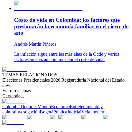
Costo de vida en Colombia: los factores que
presionarán la economía familiar en el cierre de
año
Andrés Martín Piñeros
La inflación sigue entre las más altas de la Ocde y varios
factores amenazan con impactar el costo de vida.
TEMAS RELACIONADOS
Elecciones Presidenciales 2026
|
Registraduría Nacional del Estado
Civil
Ver otros temas
Cargando...
Colombia
Deportes
Mundo
Economía
Entretenimiento y
cultura
Investigación
Bogotá
Política
Judicial
Vida moderna