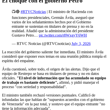
El choque con el gobierno Petro
📺🔴
#RTVCNoticias
| El ministro de Hacienda con
funciones presidenciales, Germán Ávila, aseguró que
varios de los señalamientos hechos por el Gobierno
entrante se sustentan en titulares de prensa y no en la
realidad. Añadió que la administración del presidente
Gustavo Petro…
pic.twitter.com/r8WxgyY6WH
— RTVC Noticias (@RTVCnoticias)
July 3, 2026
La reacción del gobierno saliente fue inmediata. El ministro Ávila
consideró que exponer esos temas en una reunión pública rompía el
espíritu del empalme.
Ávila cuestionó, sobre todo, el origen de las alertas. Dijo que el
equipo de Restrepo se basa en titulares de prensa y no en datos
oficiales.
"El nivel de información que ha acumulado su equipo
de trabajo es bastante deficiente",
afirmó, y pidió manejar el
proceso "con seriedad y responsabilidad".
El ministro también rechazó versiones puntuales. Calificó de
infundadas las que hablan de "supuestos acuerdos con el gobierno
de Venezuela" en la paz total, y sostuvo que el equipo entrante "no
tiene la información adecuada".