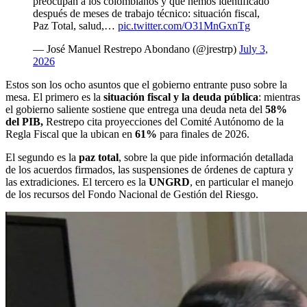
preocupan a los colombianos y que hemos identificado
después de meses de trabajo técnico: situación fiscal,
Paz Total, salud,…
pic.twitter.com/O31MnGxnTg
— José Manuel Restrepo Abondano (@jrestrp)
July 3,
2026
Estos son los ocho asuntos que el gobierno entrante puso sobre la
mesa. El primero es la
situación fiscal y la deuda pública
: mientras
el gobierno saliente sostiene que entrega una deuda neta del
58%
del PIB,
Restrepo cita proyecciones del Comité Autónomo de la
Regla Fiscal que la ubican en
61%
para finales de 2026.
El segundo es la
paz total
, sobre la que pide información detallada
de los acuerdos firmados, las suspensiones de órdenes de captura y
las extradiciones. El tercero es la
UNGRD
, en particular el manejo
de los recursos del Fondo Nacional de Gestión del Riesgo.