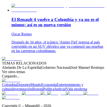
El Renault 4 vuelve a Colombia y ya no es el
mismo: así es su nueva versión
Oscar Repiso
Después de 34 años, el icónico 'Amigo Fiel' regresa al país
convertido en un SUV eléctrico que ya comenzó sus pruebas
en las carreteras colombianas.
TEMAS RELACIONADOS
Abelardo De La Espriella
|
Gobierno Nacional
|
José Manuel Restrepo
Ver otros temas
Cargando...
Colombia
Deportes
Mundo
Economía
Entretenimiento y
cultura
Investigación
Bogotá
Política
Judicial
Vida moderna
Copyright © – Minuto60 – 2026