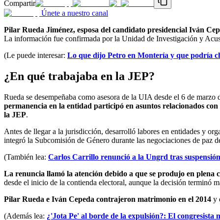
Compartir
Únete a nuestro canal
Pilar Rueda Jiménez, esposa del candidato presidencial Iván Cep
La información fue confirmada por la Unidad de Investigación y Acusa
(Le puede interesar:
Lo que dijo Petro en Montería y que podría c
¿En qué trabajaba en la JEP?
Rueda se desempeñaba como asesora de la UIA desde el 6 de marzo del 
permanencia en la entidad participó en asuntos relacionados con
la JEP
.
Antes de llegar a la jurisdicción, desarrolló labores en entidades y 
integró la Subcomisión de Género durante las negociaciones de paz de
(También lea:
Carlos Carrillo renunció a la Ungrd tras suspensión
La renuncia llamó la atención debido a que se produjo en plena 
desde el inicio de la contienda electoral, aunque la decisión terminó m
Pilar Rueda e Iván Cepeda contrajeron matrimonio en el 2014
y 
(Además lea:
¿'Jota Pe' al borde de la expulsión?: El congresista