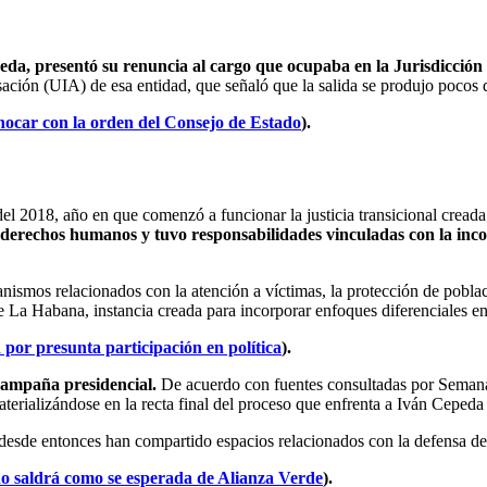
eda, presentó su renuncia al cargo que ocupaba en la Jurisdicción
ción (UIA) de esa entidad, que señaló que la salida se produjo pocos dí
hocar con la orden del Consejo de Estado
).
2018, año en que comenzó a funcionar la justicia transicional creada 
 derechos humanos y tuvo responsabilidades vinculadas con la inco
organismos relacionados con la atención a víctimas, la protección de pob
 La Habana, instancia creada para incorporar enfoques diferenciales en
 por presunta participación en política
).
campaña presidencial.
De acuerdo con fuentes consultadas por Semana, 
aterializándose en la recta final del proceso que enfrenta a Iván Cepeda
desde entonces han compartido espacios relacionados con la defensa de
 no saldrá como se esperada de Alianza Verde
).