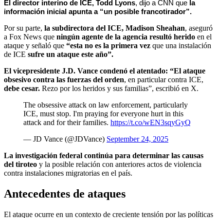
El director interino de ICE, Todd Lyons
, dijo a CNN que 
la 
información inicial apunta a “un posible francotirador”.
Por su parte,
la subdirectora del ICE, Madison Sheahan
, aseguró
a Fox News que
ningún agente de la agencia resultó herido
en el
ataque y señaló que
“esta no es la primera vez
que una instalación
de ICE
sufre un ataque este año”.
El vicepresidente J.D. Vance condenó el atentado: “El ataque
obsesivo contra las fuerzas del orden
, en particular contra ICE,
debe cesar.
Rezo por los heridos y sus familias”, escribió en X.
The obsessive attack on law enforcement, particularly
ICE, must stop. I'm praying for everyone hurt in this
attack and for their families.
https://t.co/wEN3sqyGyQ
— JD Vance (@JDVance)
September 24, 2025
La investigación federal continúa para determinar las causas
del tiroteo
y la posible relación con anteriores actos de violencia
contra instalaciones migratorias en el país.
Antecedentes de ataques
El ataque ocurre en un contexto de creciente tensión por las políticas