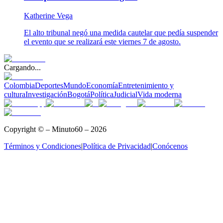
Katherine Vega
El alto tribunal negó una medida cautelar que pedía suspender
el evento que se realizará este viernes 7 de agosto.
Cargando...
Colombia
Deportes
Mundo
Economía
Entretenimiento y
cultura
Investigación
Bogotá
Política
Judicial
Vida moderna
Copyright © – Minuto60 – 2026
Términos y Condiciones
|
Política de Privacidad
|
Conócenos