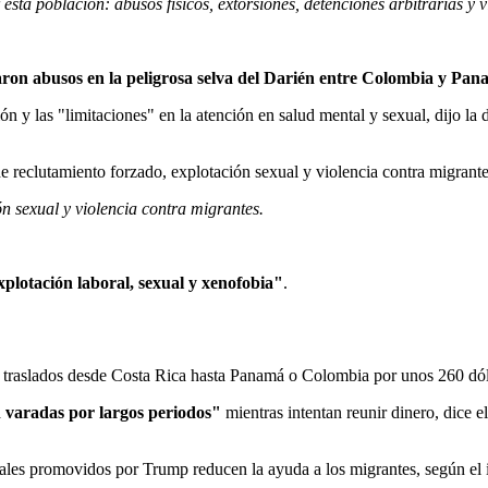
esta población: abusos físicos, extorsiones, detenciones arbitrarias y v
aron abusos en la peligrosa selva del Darién entre Colombia y Pa
ción y las "limitaciones" en la atención en salud mental y sexual, dijo 
 reclutamiento forzado, explotación sexual y violencia contra migrantes
n sexual y violencia contra migrantes.
xplotación laboral, sexual y xenofobia"
.
en traslados desde Costa Rica hasta Panamá o Colombia por unos 260 dól
n varadas por largos periodos"
mientras intentan reunir dinero, dice 
nales promovidos por Trump reducen la ayuda a los migrantes, según el 