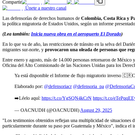
Compartir
Únete a nuestro canal
Las defensorías de derechos humanos de
Colombia, Costa Rica y P
la política migratoria de Estados Unidos, según un informe presentado
(Lea también:
Inicia nueva obra en el aeropuerto El Dorado
)
En lo que va de año, las restricciones de tránsito en la selva del Da
migrantes sur-norte, y
provocaron una oleada de personas que regr
Entre enero y agosto, más de 14.000 personas retornaron de México 
Oficina del Alto Comisionado de las Naciones Unidas para los Dere
Ya está disponible el Informe de flujo migratorio inverso 🇨
Elaborado por:
@defensoriacr
@defensoria_pa
@DefensoriaC
➡️Léelo aquí:
https://t.co/YgSQN4kCrN
https://t.co/eTePqqEE
— OACNUDH (@OACNUDH)
August 29, 2025
"Los testimonios obtenidos reflejan una multiplicidad de situaciones de
particularmente durante su paso por Guatemala y México", indica el i