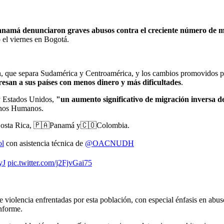
anamá denunciaron graves abusos contra el creciente número de m
 el viernes en Bogotá.
rién, que separa Sudamérica y Centroamérica, y los cambios promovidos 
esan a sus países con menos dinero y más dificultades
.
y Estados Unidos,
"un aumento significativo de migración inversa de
chos Humanos.
🇷Costa Rica, 🇵🇦Panamá y🇨🇴Colombia.
ol
con asistencia técnica de
@OACNUDH
yJ
pic.twitter.com/j2FjvGai75
 violencia enfrentadas por esta población, con especial énfasis en abusos
nforme.