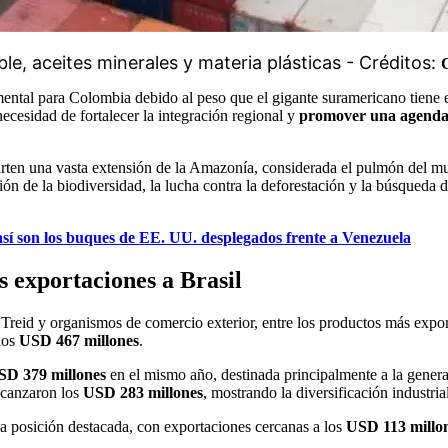
le, aceites minerales y materia plásticas - Créditos: 
damental para Colombia debido al peso que el gigante suramericano tien
esidad de fortalecer la integración regional y
promover una agenda c
rten una vasta extensión de la Amazonía, considerada el pulmón del mu
ción de la biodiversidad, la lucha contra la deforestación y la búsqueda
sí son los buques de EE. UU. desplegados frente a Venezuela
s exportaciones a Brasil
o Treid y organismos de comercio exterior, entre los productos más exp
los
USD 467 millones
.
SD 379 millones
en el mismo año, destinada principalmente a la generaci
lcanzaron los
USD 283 millones
, mostrando la diversificación industr
 posición destacada, con exportaciones cercanas a los
USD 113 millo