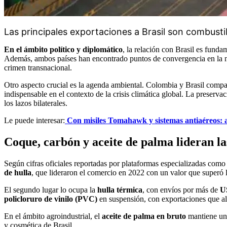
Las principales exportaciones a Brasil son combustib
En el ámbito político y diplomático
, la relación con Brasil es fun
Además, ambos países han encontrado puntos de convergencia en la nec
crimen transnacional.
Otro aspecto crucial es la agenda ambiental. Colombia y Brasil compa
indispensable en el contexto de la crisis climática global. La preserva
los lazos bilaterales.
Le puede interesar:
Con misiles Tomahawk y sistemas antiaéreos: a
Coque, carbón y aceite de palma lideran la
Según cifras oficiales reportadas por plataformas especializadas com
de hulla
, que lideraron el comercio en 2022 con un valor que superó 
El segundo lugar lo ocupa la
hulla térmica
, con envíos por más de
U
policloruro de vinilo (PVC)
en suspensión, con exportaciones que a
En el ámbito agroindustrial, el
aceite de palma en bruto
mantiene una
y cosmética de Brasil.