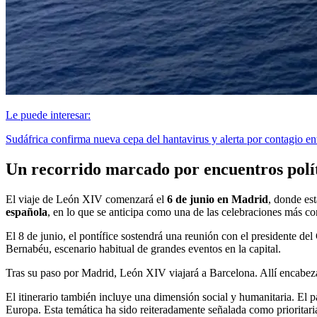
Le puede interesar:
Sudáfrica confirma nueva cepa del hantavirus y alerta por contagio e
Un recorrido marcado por encuentros polític
El viaje de León XIV comenzará el
6 de junio en Madrid
, donde est
española
, en lo que se anticipa como una de las celebraciones más con
El 8 de junio, el pontífice sostendrá una reunión con el presidente d
Bernabéu, escenario habitual de grandes eventos en la capital.
Tras su paso por Madrid, León XIV viajará a Barcelona. Allí encabe
El itinerario también incluye una dimensión social y humanitaria. El 
Europa. Esta temática ha sido reiteradamente señalada como prioritaria