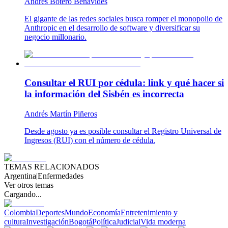
Andrés Botero Benavides
El gigante de las redes sociales busca romper el monopolio de
Anthropic en el desarrollo de software y diversificar su
negocio millonario.
Consultar el RUI por cédula: link y qué hacer si
la información del Sisbén es incorrecta
Andrés Martín Piñeros
Desde agosto ya es posible consultar el Registro Universal de
Ingresos (RUI) con el número de cédula.
TEMAS RELACIONADOS
Argentina
|
Enfermedades
Ver otros temas
Cargando...
Colombia
Deportes
Mundo
Economía
Entretenimiento y
cultura
Investigación
Bogotá
Política
Judicial
Vida moderna