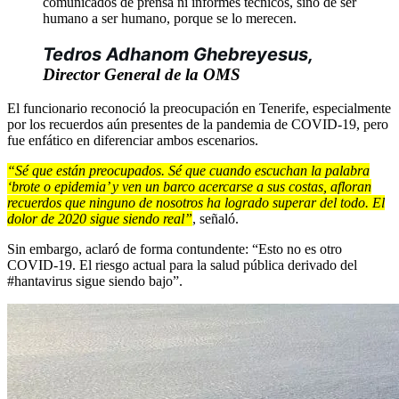
comunicados de prensa ni informes técnicos, sino de ser
humano a ser humano, porque se lo merecen.
Tedros Adhanom Ghebreyesus, 
Director General de la OMS
El funcionario reconoció la preocupación en Tenerife, especialmente
por los recuerdos aún presentes de la pandemia de COVID-19, pero
fue enfático en diferenciar ambos escenarios.
“Sé que están preocupados. Sé que cuando escuchan la palabra
‘brote o epidemia’ y ven un barco acercarse a sus costas, afloran
recuerdos que ninguno de nosotros ha logrado superar del todo. El
dolor de 2020 sigue siendo real”
, señaló.
Sin embargo, aclaró de forma contundente: “Esto no es otro
COVID-19. El riesgo actual para la salud pública derivado del
#hantavirus sigue siendo bajo”.