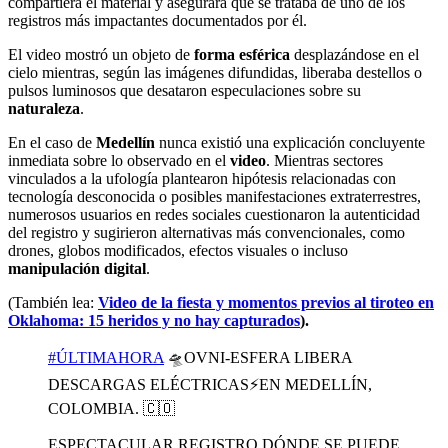
compartiera el material y asegurara que se trataba de uno de los
registros más impactantes documentados por él.
El video mostró un objeto de
forma esférica
desplazándose en el
cielo mientras, según las imágenes difundidas, liberaba destellos o
pulsos luminosos que desataron especulaciones sobre su
naturaleza
.
En el caso de
Medellín
nunca existió una explicación concluyente
inmediata sobre lo observado en el
video
. Mientras sectores
vinculados a la ufología plantearon hipótesis relacionadas con
tecnología desconocida o posibles manifestaciones extraterrestres,
numerosos usuarios en redes sociales cuestionaron la autenticidad
del registro y sugirieron alternativas más convencionales, como
drones, globos modificados, efectos visuales o incluso
manipulación digital
.
(También lea:
Video de la fiesta y momentos previos al tiroteo en
Oklahoma: 15 heridos y no hay capturados
).
#ÚLTIMAHORA
🛸OVNI-ESFERA LIBERA
DESCARGAS ELÉCTRICAS⚡️EN MEDELLÍN,
COLOMBIA. 🇨🇴
ESPECTACULAR REGISTRO DÓNDE SE PUEDE