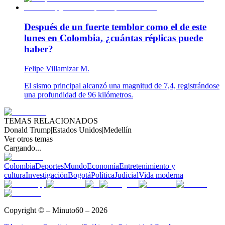
Después de un fuerte temblor como el de este
lunes en Colombia, ¿cuántas réplicas puede
haber?
Felipe Villamizar M.
El sismo principal alcanzó una magnitud de 7,4, registrándose
una profundidad de 96 kilómetros.
TEMAS RELACIONADOS
Donald Trump
|
Estados Unidos
|
Medellín
Ver otros temas
Cargando...
Colombia
Deportes
Mundo
Economía
Entretenimiento y
cultura
Investigación
Bogotá
Política
Judicial
Vida moderna
Copyright © – Minuto60 – 2026