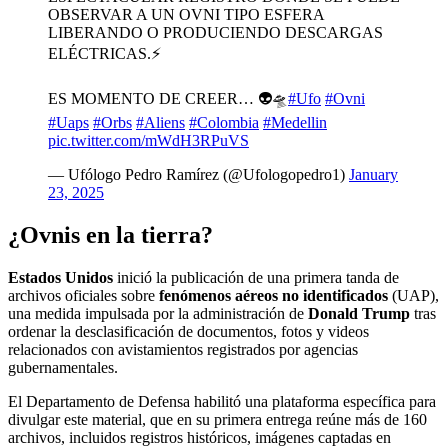
OBSERVAR A UN OVNI TIPO ESFERA
LIBERANDO O PRODUCIENDO DESCARGAS
ELÉCTRICAS.⚡️
ES MOMENTO DE CREER… 👽🛸
#Ufo
#Ovni
#Uaps
#Orbs
#Aliens
#Colombia
#Medellin
pic.twitter.com/mWdH3RPuVS
— Ufólogo Pedro Ramírez (@Ufologopedro1)
January
23, 2025
¿Ovnis en la tierra?
Estados Unidos
inició la publicación de una primera tanda de
archivos oficiales sobre
fenómenos aéreos no identificados
(UAP),
una medida impulsada por la administración de
Donald Trump
tras
ordenar la desclasificación de documentos, fotos y videos
relacionados con avistamientos registrados por agencias
gubernamentales.
El Departamento de Defensa habilitó una plataforma específica para
divulgar este material, que en su primera entrega reúne más de 160
archivos, incluidos registros históricos, imágenes captadas en