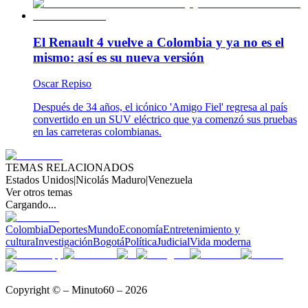
El Renault 4 vuelve a Colombia y ya no es el
mismo: así es su nueva versión
Oscar Repiso
Después de 34 años, el icónico 'Amigo Fiel' regresa al país
convertido en un SUV eléctrico que ya comenzó sus pruebas
en las carreteras colombianas.
TEMAS RELACIONADOS
Estados Unidos
|
Nicolás Maduro
|
Venezuela
Ver otros temas
Cargando...
Colombia
Deportes
Mundo
Economía
Entretenimiento y
cultura
Investigación
Bogotá
Política
Judicial
Vida moderna
Copyright © – Minuto60 – 2026