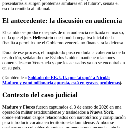
presentarlas si surgen problemas similares en el futuro", señala el
escrito remitido al tribunal.
El antecedente: la discusión en audiencia
El cambio se produce después de una audiencia realizada en marzo,
en la que el juez
Hellerstein
cuestionó la negativa inicial de la
fiscalía a permitir que el Gobierno venezolano financiara la defensa.
Durante ese proceso, el magistrado puso en duda la coherencia de la
restricción, señalando que Estados Unidos mantiene relaciones
comerciales con Venezuela y que los acusados ya no se encontraban
en su país.
(También lea:
Soldado de EE. UU. que 'atrapó' a Nicolás
Maduro y ganó millonaria apuesta, está en graves problemas
).
Contexto del caso judicial
Maduro y Flores
fueron capturados el 3 de enero de 2026 en una
operación militar estadounidense y trasladados a
Nueva York
,
donde enfrentan cargos relacionados con narcotráfico y conspiración
para introducir cocaína en territorio estadounidense. Ambos se
declararon no culpables durante su primera comparecencia ante la