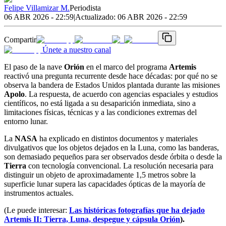
Felipe Villamizar M.
Periodista
06 ABR 2026 - 22:59
|
Actualizado:
06 ABR 2026 - 22:59
Compartir
Únete a nuestro canal
El paso de la nave
Orión
en el marco del programa
Artemis
reactivó una pregunta recurrente desde hace décadas: por qué no se
observa la bandera de Estados Unidos plantada durante las misiones
Apolo
. La respuesta, de acuerdo con agencias espaciales y estudios
científicos, no está ligada a su desaparición inmediata, sino a
limitaciones físicas, técnicas y a las condiciones extremas del
entorno lunar.
La
NASA
ha explicado en distintos documentos y materiales
divulgativos que los objetos dejados en la Luna, como las banderas,
son demasiado pequeños para ser observados desde órbita o desde la
Tierra
con tecnología convencional. La resolución necesaria para
distinguir un objeto de aproximadamente 1,5 metros sobre la
superficie lunar supera las capacidades ópticas de la mayoría de
instrumentos actuales.
(Le puede interesar:
Las históricas fotografías que ha dejado
Artemis II: Tierra, Luna, despegue y cápsula Orión
).