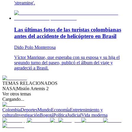
'streaming'.
Las últimas fotos de las turistas colombianas
antes del accidente de helicóptero en Brasil
Dido Polo Monterrosa
Víctor Manrique, que esperaba con su esposa y su hija el
segundo turno del paseo, publicó el álbum del viaje y
agradeció a Brasil.
TEMAS RELACIONADOS
NASA
|
Misión Artemis 2
Ver otros temas
Cargando...
Colombia
Deportes
Mundo
Economía
Entretenimiento y
cultura
Investigación
Bogotá
Política
Judicial
Vida moderna