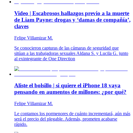
Video | Escabrosos hallazgos previo a la muerte
de Liam Payne: drogas y ‘damas de compañía’,
claves
Felipe Villamizar M.
Se conocieron capturas de las cámaras de seguridad que
sitúan a las trabajadoras sexuales Aldana S. y Lucila G. junto
al exintegrante de One Direction
Aliste el bolsillo | si quiere el iPhone 18 vaya
pensando en aumentos de millones: ¿por qué?
Felipe Villamizar M.
Le contamos los pormenores de cuánto incrementará, aún más
será el precio del plegable. Además, prometen acabarse
rápido.