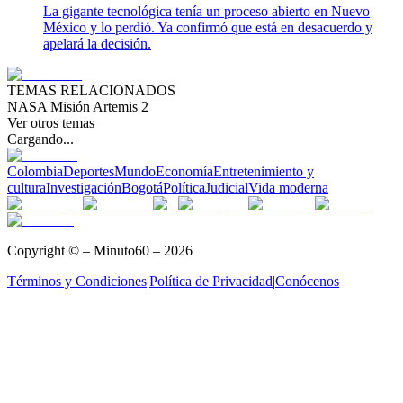
La gigante tecnológica tenía un proceso abierto en Nuevo
México y lo perdió. Ya confirmó que está en desacuerdo y
apelará la decisión.
TEMAS RELACIONADOS
NASA
|
Misión Artemis 2
Ver otros temas
Cargando...
Colombia
Deportes
Mundo
Economía
Entretenimiento y
cultura
Investigación
Bogotá
Política
Judicial
Vida moderna
Copyright © – Minuto60 – 2026
Términos y Condiciones
|
Política de Privacidad
|
Conócenos