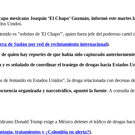
apo mexicano Joaquín ‘El Chapo’ Guzmán, informó este martes la s
ados Unidos.
tenido es "sobrino de 'El Chapo'", quien fuera jefe del poderoso carte
erra de Sudán por red de reclutamiento internacional
).
,
de quien hay reportes de que había sido capturado anteriormente,
oa y es señalado de coordinar el trasiego de drogas hacia Estados U
s de fentanilo en Estados Unidos", la droga relacionada con decenas de
incuencia organizada y narcotráfico, apuntó la fuente
. A consulta d
licano Donald Trump exige a México detener el tráfico de drogas hacia 
ontagia, tratamientos y ¿Colombia en alerta?
).