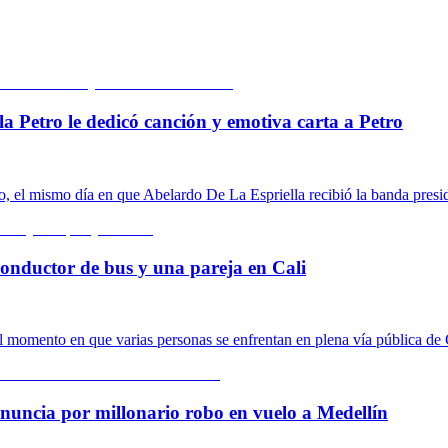
la Petro le dedicó canción y emotiva carta a Petro
o, el mismo día en que Abelardo De La Espriella recibió la banda presid
conductor de bus y una pareja en Cali
 momento en que varias personas se enfrentan en plena vía pública de 
nuncia por millonario robo en vuelo a Medellín