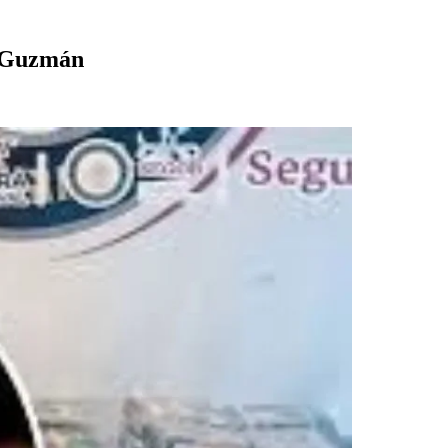
o’ Guzmán