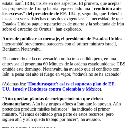
estatal iraní, IRIB, insiste en dos aspectos. El primero, que aceptar
las propuestas de Trump habría representado una
"rendición ante
los excesos" del presidente de EE. UU.
y, segundo, que Teherán
insiste en ver satisfechas otras dos exigencias: "la necesidad de que
Estados Unidos pague reparaciones de guerra y la soberanía de Irán
sobre el estrecho de Ormuz", han explicado.
Antes de publicar su mensaje, el presidente de Estados Unidos
intercambió brevemente pareceres con el primer ministro israelí,
Benjamin Netanyahu.
El contenido de la conversación no ha trascendido pero, en una
entrevista al programa 60 Minutes de la cadena estadounidense CBS
emitida este domingo, Netanyahu ha avisado que el conflicto con
Irán, a pesar del alto el fuego en vigor, "todavía no se ha acabado".
(Además lea:
'Hondurasgate': así es el supuesto plan de EE.
UU., Israel y Honduras contra Colombia y México
).
"
Aún quedan plantas de enriquecimiento que deben
desmantelarse.
Aún hay grupos afines a Irán que lo apoyan. Aún
pretenden producir misiles balísticos", ha indicado el primer
ministro. "Hemos debilitado gran parte de estos recursos, pero
siguen ahí, y aún queda trabajo por hacer", ha avisado.