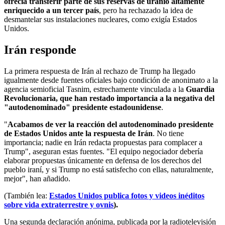
ofrecía transferir parte de sus reservas de uranio altamente
enriquecido a un tercer país
, pero ha rechazado la idea de
desmantelar sus instalaciones nucleares, como exigía Estados
Unidos.
Irán responde
La primera respuesta de Irán al rechazo de Trump ha llegado
igualmente desde fuentes oficiales bajo condición de anonimato a la
agencia semioficial Tasnim, estrechamente vinculada a la
Guardia
Revolucionaria, que han restado importancia a la negativa del
"autodenominado" presidente estadounidense
.
"
Acabamos de ver la reacción del autodenominado presidente
de Estados Unidos ante la respuesta de Irán
. No tiene
importancia; nadie en Irán redacta propuestas para complacer a
Trump", aseguran estas fuentes. "El equipo negociador debería
elaborar propuestas únicamente en defensa de los derechos del
pueblo iraní, y si Trump no está satisfecho con ellas, naturalmente,
mejor", han añadido.
(También lea:
Estados Unidos publica fotos y videos inéditos
sobre vida extraterrestre y ovnis
).
Una segunda declaración anónima, publicada por la radiotelevisión