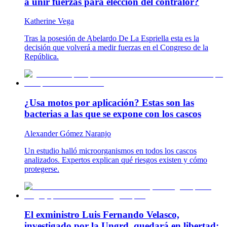
a unir fuerzas para elección del contralor?
Katherine Vega
Tras la posesión de Abelardo De La Espriella esta es la
decisión que volverá a medir fuerzas en el Congreso de la
República.
¿Usa motos por aplicación? Estas son las
bacterias a las que se expone con los cascos
Alexander Gómez Naranjo
Un estudio halló microorganismos en todos los cascos
analizados. Expertos explican qué riesgos existen y cómo
protegerse.
El exministro Luis Fernando Velasco,
investigado por la Ungrd, quedará en libertad: