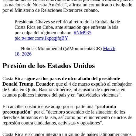
las naciones de Nuestra América", afirma un comunicado divulgado
por el Ministerio de Relaciones Exteriores cubano.
Presidente Chaves se refirió al retiro de la Embajada de
Costa Rica en Cuba, ante situación que enfrenta la isla
por culpa del régimen cubano.
#NM935
pic.twitter.com/1kpqqjfqBY
— Noticias Monumental (@MonumentalCR)
March
18, 2026
Presión de los Estados Unidos
Costa Rica s
igue así los pasos de otro aliado del presidente
Donald Trump, Ecuador,
que el 4 de marzo expulsó al embajador
de Cuba en Quito, Basilio Gutiérrez, al acusarlo de injerencia en
asuntos políticos internos del país y en "actividades violentas".
El canciller costarricense adujo por su parte una "p
rofunda
preocupación
" por el "deterioro sostenido de la situación de los
derechos humanos en la isla, así como por el incremento de actos de
represión contra ciudadanos, activistas y opositores".
Costa Rica y Ecuador integran un grupo de países latinoamericanos