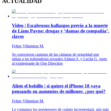
ACTUALIDAD
Video | Escabrosos hallazgos previo a la muerte
de Liam Payne: drogas y ‘damas de compañía’,
claves
Felipe Villamizar M.
Se conocieron capturas de las cámaras de seguridad que
sitúan a las trabajadoras sexuales Aldana S. y Lucila G. junto
al exintegrante de One Direction
Aliste el bolsillo | si quiere el iPhone 18 vaya
pensando en aumentos de millones: ¿por qué?
Felipe Villamizar M.
Le contamos los pormenores de cuánto incrementará, aún más