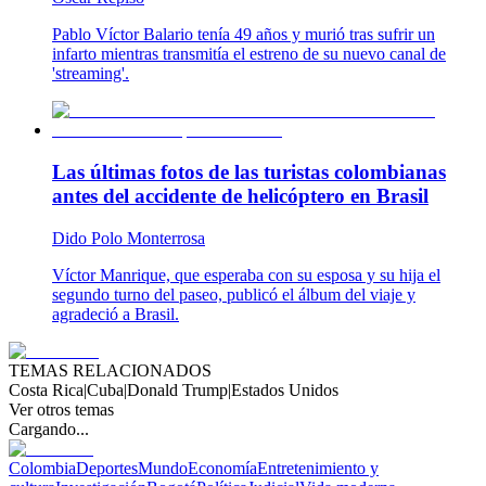
Pablo Víctor Balario tenía 49 años y murió tras sufrir un
infarto mientras transmitía el estreno de su nuevo canal de
'streaming'.
Las últimas fotos de las turistas colombianas
antes del accidente de helicóptero en Brasil
Dido Polo Monterrosa
Víctor Manrique, que esperaba con su esposa y su hija el
segundo turno del paseo, publicó el álbum del viaje y
agradeció a Brasil.
TEMAS RELACIONADOS
Costa Rica
|
Cuba
|
Donald Trump
|
Estados Unidos
Ver otros temas
Cargando...
Colombia
Deportes
Mundo
Economía
Entretenimiento y