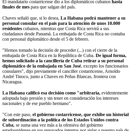
El mandatario costarricense dio a los diplomáticos cubanos
hasta
finales de mes
para que salgan del país.
Chaves señaló que, si lo desea,
La Habana podrá mantener a su
personal consular en el país para la atención de unos 10.000
residentes
cubanos, mientras que Costa Rica servirá a sus
ciudadanos desde Panamá. La embajada de Costa Rica no contaba
con personal diplomático desde el 5 de febrero.
"Hemos tomado la decisión de proceder (...) con el cierre de la
embajada de Costa Rica en la República de Cuba.
De igual forma,
hemos solicitado a la cancillería de Cuba retirar a su personal
diplomático de la embajada en San José
, excepto los funcionarios
consulares", dijo previamente el canciller costarricense, Arnoldo
André Tinoco, junto a Chaves en Peñas Blancas, frontera con
Nicaragua.
La Habana calificó esa decisión como "arbitraria,
evidentemente
adoptada bajo presión y sin tener en consideración los intereses
nacionales y de ese pueblo hermano".
"Con este paso,
el gobierno costarricense, que exhibe un historial
de subordinación a la política de los Estados Unidos contra
Cuba
, se suma una vez más a la ofensiva del gobierno
estadounidense en sus renovados intentos por aislar a nuestro país de