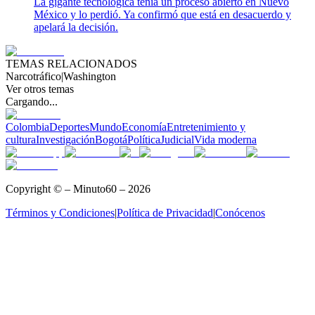
La gigante tecnológica tenía un proceso abierto en Nuevo
México y lo perdió. Ya confirmó que está en desacuerdo y
apelará la decisión.
TEMAS RELACIONADOS
Narcotráfico
|
Washington
Ver otros temas
Cargando...
Colombia
Deportes
Mundo
Economía
Entretenimiento y
cultura
Investigación
Bogotá
Política
Judicial
Vida moderna
Copyright © – Minuto60 – 2026
Términos y Condiciones
|
Política de Privacidad
|
Conócenos