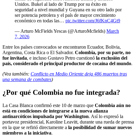
Unidos. Bukel al lado de Trump por su éxito en
seguridad a nivel mundial y Guyana en su otro lado por
ser potencia petrolera y el país de mayor crecimiento
económico en todas las…
pic.twitter.com/J6fKnC4Gt9
— Arturo McFields Yescas (@ArturoMcfields)
March
7, 2026
Entre los países convocados se encontraron Ecuador, Bolivia,
Argentina, Costa Rica o El Salvador.
Colombia, por su parte, no
fue invitada
, e incluso Gustavo Petro cuestionó
la exclusión del
país, considerado el principal productor de cocaína del mundo
.
(Vea también:
Conflicto en Medio Oriente deja 486 muertos tras
una semana de combates
)
¿Por qué Colombia no fue integrada?
La Casa Blanca confirmó este 10 de marzo que
Colombia aún no
está en condiciones de integrarse a la nueva alianza
antinarcóticos impulsada por Washington
. Así lo expresó la
portavoz presidencial, Karoline Leavitt, durante una rueda de prensa
en la que se refirió directamente a
la posibilidad de sumar nuevos
miembros a la iniciativa
.