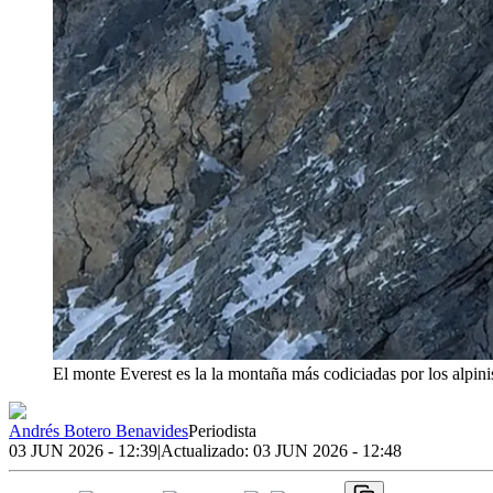
El monte Everest es la la montaña más codiciadas por los alpin
Andrés Botero Benavides
Periodista
03 JUN 2026 - 12:39
|
Actualizado:
03 JUN 2026 - 12:48