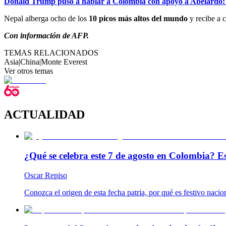
Donald Trump puso a hablar a Colombia con apoyo a Abelardo:
Nepal alberga ocho de los
10 picos más altos del mundo
y recibe a 
Con información de AFP.
TEMAS RELACIONADOS
Asia
|
China
|
Monte Everest
Ver otros temas
ACTUALIDAD
¿Qué se celebra este 7 de agosto en Colombia? Es
Oscar Repiso
Conozca el origen de esta fecha patria, por qué es festivo naci