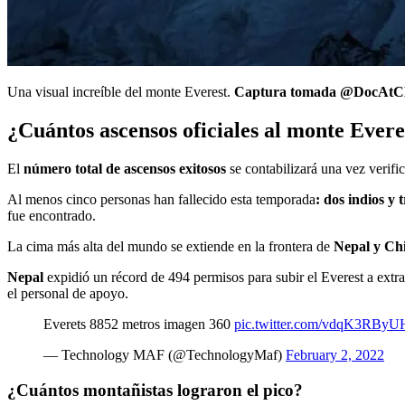
Una visual increíble del monte Everest.
Captura tomada @DocAtC
¿Cuántos ascensos oficiales al monte Evere
El
número total de ascensos exitosos
se contabilizará una vez verifi
Al menos cinco personas han fallecido esta temporada
: dos indios y 
fue encontrado.
La cima más alta del mundo se extiende en la frontera de
Nepal y Ch
Nepal
expidió un récord de 494 permisos para subir el Everest a extr
el personal de apoyo.
Everets 8852 metros imagen 360
pic.twitter.com/vdqK3RByU
— Technology MAF (@TechnologyMaf)
February 2, 2022
¿Cuántos montañistas lograron el pico?