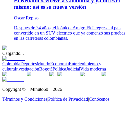
El Renault 4 vuelve a Colombia y ya no es el
mismo: así es su nueva versión
Oscar Repiso
Después de 34 años, el icónico 'Amigo Fiel' regresa al país
convertido en un SUV eléctrico que ya comenzó sus pruebas
en las carreteras colombianas.
Cargando...
Colombia
Deportes
Mundo
Economía
Entretenimiento y
cultura
Investigación
Bogotá
Política
Judicial
Vida moderna
Copyright © – Minuto60 – 2026
Términos y Condiciones
|
Política de Privacidad
|
Conócenos