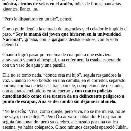
música, cientos de velas en el andén,
miles de flores, pancartas
gigantes, llanto, ira.
“Pero le dispararon en un pie”, pensó.
Como pudo llegó a la entrada de urgencias y el celador le impidió el
paso.
“Soy la mamá del joven que hirieron en la universidad
Nacional”,
gritaba, con la garganta deshaciéndose, con la vida
detenida.
Cuando logró pasar por encima de cualquiera que estuviera
atravesado y entró al hospital, una enfermera la estaba esperando
con un vaso de agua y una pastilla.
Ella no se tomó nada, “dónde está mi hijo”, seguía rasgándose la
voz. Cuando lo vio botado en una camilla, en el corredor, separado
por una cortina de tela casi transparente, completamente desnudo,
con aparatos embutidos en su cuerpo y
con cuatro policías
custodiándolo como si se tratara de un delincuente peligroso a
punto de escapar, Ana se derrumbó sin dejarse ir al suelo.
“Yo le decía: ‘Viva, como quede, pero viva, no se me muera, no se
me vaya, no me deje’”. Pero Óscar ya se había ido. El respirador
seguía funcionando, pero su cerebro, alcanzado por una canica
asesina, ya había colapsado. Cinco minutos después apareció Julián,