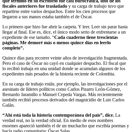
que terminó en su escritorio fue casi burocrática, uno de los
fiscales anteriores fue trasladado
y su carga de trabajo tuvo que
repartirse entre varios despachos. Entre los cien procesos que
llegaron a sus manos estaba también el de Óscar.
Lo primero que hizo fue abrir la carpeta. Y leer. Leer sin parar hasta
llegar al final. Ese es, dice, el único modo serio de enfrentarse a un
expediente de ese tamaño. “
Cada cuaderno tiene trescientas
páginas. Me demoré más o menos quince días en leerlo
completo”.
Quince días para recorrer veinte años de investigación fragmentada.
Pero el caso de Óscar no cayó en cualquier despacho. El fiscal que
lo recibió trabaja en una unidad donde se acumulan algunos de los
expedientes más pesados de la historia reciente de Colombia.
En su carga de trabajo están, por ejemplo, las investigaciones por el
asesinato de líderes políticos como Carlos Pizarro León-Gómez,
Bernardo Jaramillo o Manuel Cepeda Vargas. Más recientemente
también recibió procesos derivados del magnicidio de Luis Carlos
Galán.
“Ahí está toda la historia contemporánea del país”, dice.
La
verdad real, no la verdad oficial. En medio de esos nombres
enormes apareció también el de un muchacho que escribía poemas y
hacía radio comunitaria: Óscar Salas.