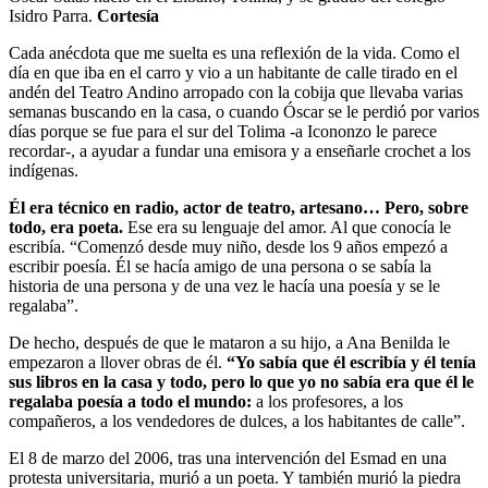
Isidro Parra.
Cortesía
Cada anécdota que me suelta es una reflexión de la vida. Como el
día en que iba en el carro y vio a un habitante de calle tirado en el
andén del Teatro Andino arropado con la cobija que llevaba varias
semanas buscando en la casa, o cuando Óscar se le perdió por varios
días porque se fue para el sur del Tolima -a Icononzo le parece
recordar-, a ayudar a fundar una emisora y a enseñarle crochet a los
indígenas.
Él era técnico en radio, actor de teatro, artesano… Pero, sobre
todo, era poeta.
Ese era su lenguaje del amor. Al que conocía le
escribía. “Comenzó desde muy niño, desde los 9 años empezó a
escribir poesía. Él se hacía amigo de una persona o se sabía la
historia de una persona y de una vez le hacía una poesía y se le
regalaba”.
De hecho, después de que le mataron a su hijo, a Ana Benilda le
empezaron a llover obras de él.
“Yo sabía que él escribía y él tenía
sus libros en la casa y todo, pero lo que yo no sabía era que él le
regalaba poesía a todo el mundo:
a los profesores, a los
compañeros, a los vendedores de dulces, a los habitantes de calle”.
El 8 de marzo del 2006, tras una intervención del Esmad en una
protesta universitaria, murió a un poeta. Y también murió la piedra