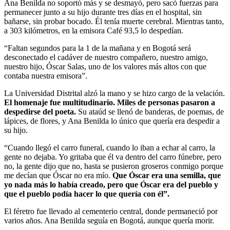
Ana Benilda no soportó más y se desmayó, pero sacó fuerzas para
permanecer junto a su hijo durante tres días en el hospital, sin
bañarse, sin probar bocado. Él tenía muerte cerebral. Mientras tanto,
a 303 kilómetros, en la emisora Café 93,5 lo despedían.
“Faltan segundos para la 1 de la mañana y en Bogotá será
desconectado el cadáver de nuestro compañero, nuestro amigo,
nuestro hijo, Óscar Salas, uno de los valores más altos con que
contaba nuestra emisora”.
La Universidad Distrital alzó la mano y se hizo cargo de la velación.
El homenaje fue multitudinario. Miles de personas pasaron a
despedirse del poeta.
Su ataúd se llenó de banderas, de poemas, de
lápices, de flores, y Ana Benilda lo único que quería era despedir a
su hijo.
“Cuando llegó el carro funeral, cuando lo iban a echar al carro, la
gente no dejaba. Yo gritaba que él va dentro del carro fúnebre, pero
no, la gente dijo que no, hasta se pusieron groseros conmigo porque
me decían que Óscar no era mío.
Que Óscar era una semilla, que
yo nada más lo había creado, pero que Óscar era del pueblo y
que el pueblo podía hacer lo que quería con él”.
El féretro fue llevado al cementerio central, donde permaneció por
varios años. Ana Benilda seguía en Bogotá, aunque quería morir.