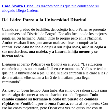
Caso Álvaro Uribe:
las razones por las que fue condenado su
abogado Diego Cadena
Del Isidro Parra a la Universidad Distrital
Cuando se graduó de bachiller, del colegio Isidro Parra, se presentó
a la universidad Distrital de Bogotá. Ese año fue uno de los mejores
puntajes. Su hermano, Julián, hizo lo propio pero en la Nacional.
Ambos estaban listos para armar maletas e irse a conquistar la
capital. Pero
Ana no iba a dejar a sus hijos solos, así que cogió a
sus muchachos, una maleta, y a Laura, la hija menor, y se
fueron todos.
Llegaron al barrio Policarpa en Bogotá en el 2003. “La situación
económica pues no era nada fácil en ese momento. Y ellos se tenían
que ir a la universidad a pie. O sea, si ellos entraban a la clase a las 7
de la mañana, ellos salían a las 5 de la mañana para llegar
caminando”.
Así pasó un buen tiempo. Ana trabajaba en lo que saliera al día para
tenerle algo de comer a sus muchachos cuando llegaran.
Todo
cambió cuando su hermano le cedió un puesto de comidas
rápidas en Fontibón, por la zona franca,
cerca al aeropuerto. Con
eso las cosas mejoraron, pero Óscar esta vez no quiso irse con su