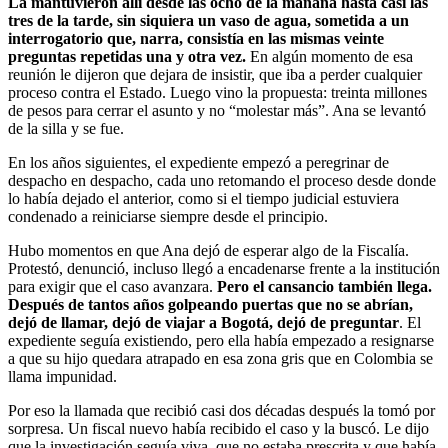
La mantuvieron allí desde las ocho de la mañana hasta casi las
tres de la tarde, sin siquiera un vaso de agua, sometida a un
interrogatorio que, narra, consistía en las mismas veinte
preguntas repetidas una y otra vez.
En algún momento de esa
reunión le dijeron que dejara de insistir, que iba a perder cualquier
proceso contra el Estado. Luego vino la propuesta: treinta millones
de pesos para cerrar el asunto y no “molestar más”. Ana se levantó
de la silla y se fue.
En los años siguientes, el expediente empezó a peregrinar de
despacho en despacho, cada uno retomando el proceso desde donde
lo había dejado el anterior, como si el tiempo judicial estuviera
condenado a reiniciarse siempre desde el principio.
Hubo momentos en que Ana dejó de esperar algo de la Fiscalía.
Protestó, denunció, incluso llegó a encadenarse frente a la institución
para exigir que el caso avanzara.
Pero el cansancio también llega.
Después de tantos años golpeando puertas que no se abrían,
dejó de llamar, dejó de viajar a Bogotá, dejó de preguntar
. El
expediente seguía existiendo, pero ella había empezado a resignarse
a que su hijo quedara atrapado en esa zona gris que en Colombia se
llama impunidad.
Por eso la llamada que recibió casi dos décadas después la tomó por
sorpresa. Un fiscal nuevo había recibido el caso y la buscó. Le dijo
que la investigación seguía viva, que no estaba prescrita y que había