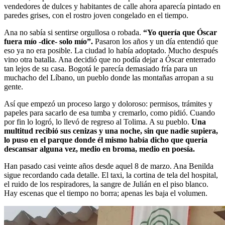
vendedores de dulces y habitantes de calle ahora aparecía pintado en
paredes grises, con el rostro joven congelado en el tiempo.
Ana no sabía si sentirse orgullosa o robada.
“Yo quería que Óscar
fuera mío -dice- solo mío”.
Pasaron los años y un día entendió que
eso ya no era posible. La ciudad lo había adoptado. Mucho después
vino otra batalla. Ana decidió que no podía dejar a Óscar enterrado
tan lejos de su casa. Bogotá le parecía demasiado fría para un
muchacho del Líbano, un pueblo donde las montañas arropan a su
gente.
Así que empezó un proceso largo y doloroso: permisos, trámites y
papeles para sacarlo de esa tumba y cremarlo, como pidió. Cuando
por fin lo logró, lo llevó de regreso al Tolima. A su pueblo.
Una
multitud recibió sus cenizas y una noche, sin que nadie supiera,
lo puso en el parque donde él mismo había dicho que quería
descansar alguna vez, medio en broma, medio en poesía.
Han pasado casi veinte años desde aquel 8 de marzo. Ana Benilda
sigue recordando cada detalle. El taxi, la cortina de tela del hospital,
el ruido de los respiradores, la sangre de Julián en el piso blanco.
Hay escenas que el tiempo no borra; apenas les baja el volumen.