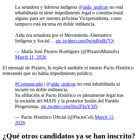
La senadora y lideresa indígena
@aida_quilcue
no está
inhabilitada ni tiene impedimento legal o constitucional
alguno para ser nuestra próxima Vicepresidenta, como
tampoco está incursa en doble militancia.
Aída era senadora por el Movimiento Alternativo
Indígena y Social…
pic.twitter.com/0wmRgBt7Oj
— María José Pizarro Rodríguez (@PizarroMariaJo)
March 11, 2026
El mensaje de Pizarro, lo replicó también el mismo Pacto Histórico
reiterando que no había impedimento jurídico.
#Comunicado
|
@aida_quilcue
no está inhabilitada ni
incurre en doble militancia.
Su afiliación al Pacto Histórico es plenamente legal tras
la escisión del MAIS y la posterior fusión del Partido
Progresistas.
pic.twitter.com/Hq2FIuY3Zt
— Pacto Histórico Oficial (@PactoCol)
March 11,
2026
¿Qué otros candidatos ya se han inscrito?