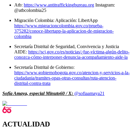
Atb:
https://www.antitraffickingbureau.org
Instagram:
@atbcolombia25
Migración Colombia: Aplicación: LibertApp
https://www.migracioncolombia.gov.co/prueba-
375282/conoce-libertapp-la-aplicacion-de-migracion-
colombia
Secretaría Distrital de Seguridad, Convivencia y Justicia
AIDE:
https://scj.gov.co/es/noticias/¿fue-víctima-algún-delito-
conozca-cómo-interponer-denuncia-acompañamiento-aide-la
Secretaría Distrital de Gobierno:
https://www.gobiernobogota.gov.co/atencion-y-servicios-a-la-
ciudadania/tramites-opas-otras-consultas/ruta-atencion-
distrital-contra-trata
Sofía Amaya, especial Minuto60 / X:
@sofiaamaya21
ACTUALIDAD