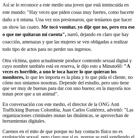
Así se lo reconoce a este medio una joven que está inmiscuida en
este mundo: "Hay veces que piden cosas muy fuertes, como hacerte
daño a ti misma. Una vez nos presionaron, que teníamos que hacer
un show las cuatro.
Me tocó vomitar, yo dije que no, pero era eso
o que me quitaran mi cuenta",
narró, dejando en claro que hay
coacción, amenazas y que las mujeres se ven obligadas a realizar
todo tipo de actos para no perder sus ingresos.
Otra víctima, quien actualmente produce contenido sexual digital y
cuyo nombre también está en reserva, le dijo esto a Minuto60:
"A
veces es horrible, a uno le toca hacer lo que quieran los
monitores,
lo que les importa es la plata y lo que pida el cliente, no
cómo nos sintamos nosotras. Depende del estudio, pero uno tiene
que ser muy de buenas para dar con uno bueno; en la mayoría nos
tratan peor que a un animal".
En conversación con este medio, el director de la ONG Anti
Trafficking Bureau Colombia, Juan Carlos Gutiérrez, advirtió: "Las
organizaciones criminales mutan las dinámicas, se aprovechan de
herramientas digitales.
Caemos en el mito de que porque no hay contacto físico no es
explotación sexual, pero claro que sí es, porque se está vendiendo el