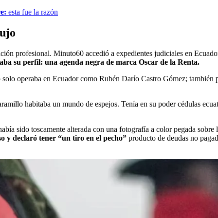
e:
esta fue la razón
lujo
ación profesional. Minuto60 accedió a expedientes judiciales en Ecuador
taba su perfil: una agenda negra de marca Oscar de la Renta.
lo no solo operaba en Ecuador como Rubén Darío Castro Gómez; también 
Jaramillo habitaba un mundo de espejos. Tenía en su poder cédulas ecu
abía sido toscamente alterada con una fotografía a color pegada sobre l
so y declaró tener “un tiro en el pecho”
producto de deudas no pagada