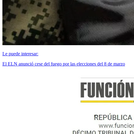
Le puede interesar:
El ELN anunció cese del fuego por las elecciones del 8 de marzo