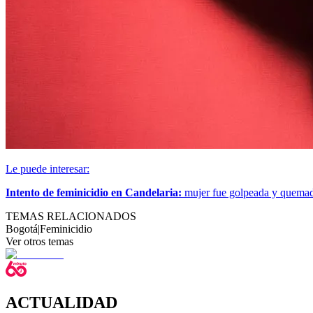
Le puede interesar:
Intento de feminicidio en Candelaria:
mujer fue golpeada y quemad
TEMAS RELACIONADOS
Bogotá
|
Feminicidio
Ver otros temas
ACTUALIDAD