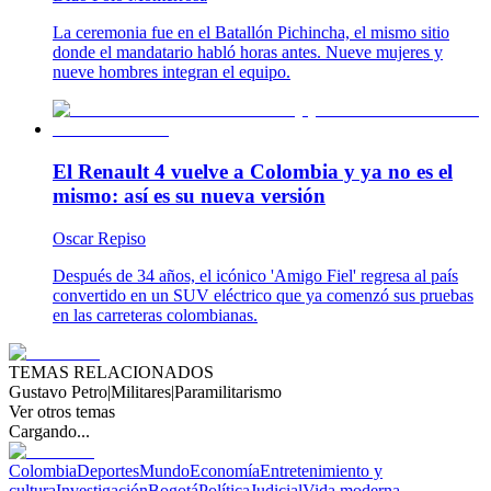
La ceremonia fue en el Batallón Pichincha, el mismo sitio
donde el mandatario habló horas antes. Nueve mujeres y
nueve hombres integran el equipo.
El Renault 4 vuelve a Colombia y ya no es el
mismo: así es su nueva versión
Oscar Repiso
Después de 34 años, el icónico 'Amigo Fiel' regresa al país
convertido en un SUV eléctrico que ya comenzó sus pruebas
en las carreteras colombianas.
TEMAS RELACIONADOS
Gustavo Petro
|
Militares
|
Paramilitarismo
Ver otros temas
Cargando...
Colombia
Deportes
Mundo
Economía
Entretenimiento y
cultura
Investigación
Bogotá
Política
Judicial
Vida moderna