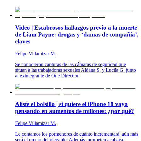
Video | Escabrosos hallazgos previo a la muerte
de Liam Payne: drogas y ‘damas de compañía’,
claves
Felipe Villamizar M.
Se conocieron capturas de las cámaras de seguridad que
sitúan a las trabajadoras sexuales Aldana S. y Lucila G. junto
al exintegrante de One Direction
Aliste el bolsillo | si quiere el iPhone 18 vaya
pensando en aumentos de millones: ¿por qué?
Felipe Villamizar M.
Le contamos los pormenores de cuánto incrementará, aún más
será el precio del plegable. Además, prometen acabarse