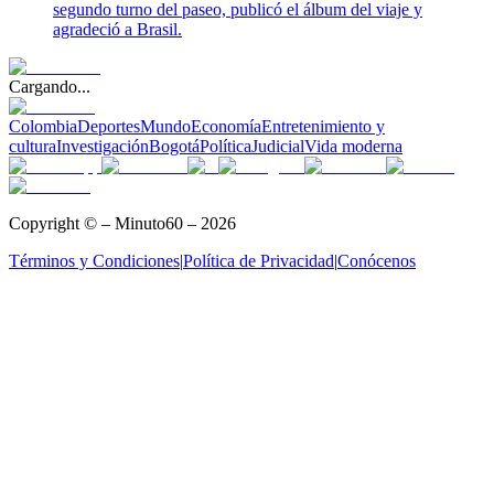
segundo turno del paseo, publicó el álbum del viaje y
agradeció a Brasil.
Cargando...
Colombia
Deportes
Mundo
Economía
Entretenimiento y
cultura
Investigación
Bogotá
Política
Judicial
Vida moderna
Copyright © – Minuto60 – 2026
Términos y Condiciones
|
Política de Privacidad
|
Conócenos