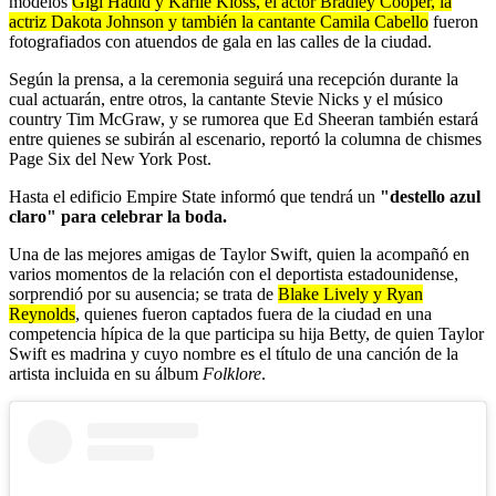
modelos
Gigi Hadid y Karlie Kloss, el actor Bradley Cooper, la
actriz Dakota Johnson y también la cantante Camila Cabello
fueron
fotografiados con atuendos de gala en las calles de la ciudad.
Según la prensa, a la ceremonia seguirá una recepción durante la
cual actuarán, entre otros, la cantante Stevie Nicks y el músico
country Tim McGraw, y se rumorea que Ed Sheeran también estará
entre quienes se subirán al escenario, reportó la columna de chismes
Page Six del New York Post.
Hasta el edificio Empire State informó que tendrá un
"destello azul
claro" para celebrar la boda.
Una de las mejores amigas de Taylor Swift, quien la acompañó en
varios momentos de la relación con el deportista estadounidense,
sorprendió por su ausencia; se trata de
Blake Lively y Ryan
Reynolds
, quienes fueron captados fuera de la ciudad en una
competencia hípica de la que participa su hija Betty, de quien Taylor
Swift es madrina y cuyo nombre es el título de una canción de la
artista incluida en su álbum
Folklore
.